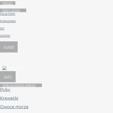
WEGE+
PRZY STOLE
FELIETONY
PORADNIKI
DIY
OGRÓD
O MNIE
ZUPY
RYBY & OWOCE MORZA
Ryby
Krewetki
Owoce morza