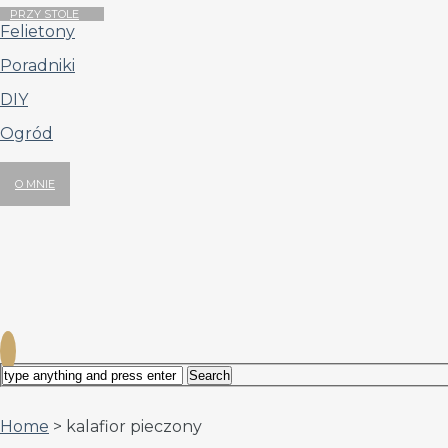
PRZY STOLE
Felietony
Poradniki
DIY
Ogród
O MNIE
Home
> kalafior pieczony