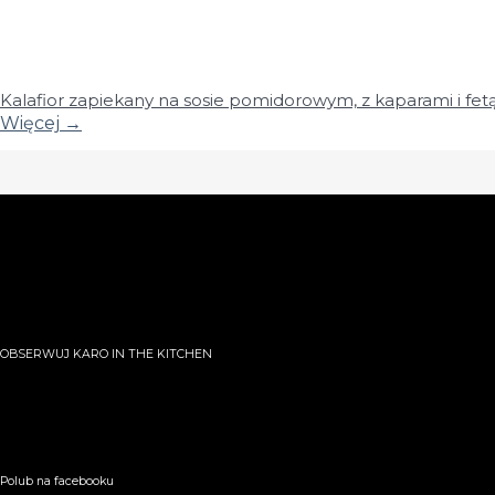
Kalafior zapiekany na sosie pomidorowym, z kaparami i fet
Więcej
→
OBSERWUJ KARO IN THE KITCHEN
Polub na facebooku