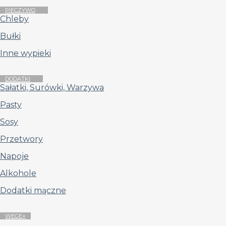
PIECZYWO
Chleby
Bułki
Inne wypieki
DODATKI
Sałatki, Surówki, Warzywa
Pasty
Sosy
Przetwory
Napoje
Alkohole
Dodatki mączne
WEGE+