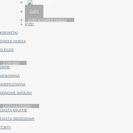
ZUPY
RYBY & OWOCE MORZA
RYBY
KREWETKI
OWOCE MORZA
ŚLEDZIE
Z MIĘSEM
DRÓB
WOŁOWINA
WIEPRZOWINA
DOMOWE WĘDLINY
CIASTA & DESERY
CIASTA KRUCHE
CIASTA DROŻDŻOWE
TORTY