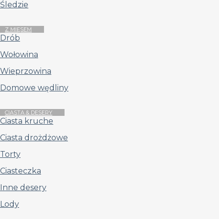
Śledzie
Z MIĘSEM
Drób
Wołowina
Wieprzowina
Domowe wędliny
CIASTA & DESERY
Ciasta kruche
Ciasta drożdżowe
Torty
Ciasteczka
Inne desery
Lody