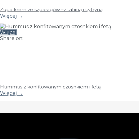
Zupa krem ze szparagów –z tahiną i cytryną
Więcej
→
Więcej
Share on:
Hummus z konfitowanym czosnkiem i fetą
Więcej
→