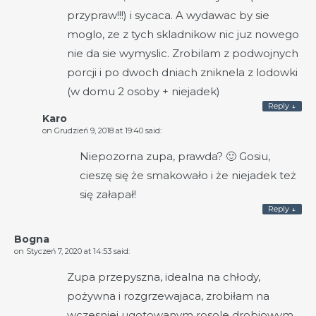
przypraw!!!) i sycaca. A wydawac by sie
moglo, ze z tych skladnikow nic juz nowego
nie da sie wymyslic. Zrobilam z podwojnych
porcji i po dwoch dniach zniknela z lodowki
(w domu 2 osoby + niejadek)
Reply
↓
Karo
on
Grudzień 9, 2018 at 19:40
said:
Niepozorna zupa, prawda? 🙂 Gosiu,
cieszę się że smakowało i że niejadek też
się załapał!
Reply
↓
Bogna
on
Styczeń 7, 2020 at 14:53
said:
Zupa przepyszna, idealna na chłody,
pożywna i rozgrzewajaca, zrobiłam na
wczesniej ugotowanym rosole drobiowym.