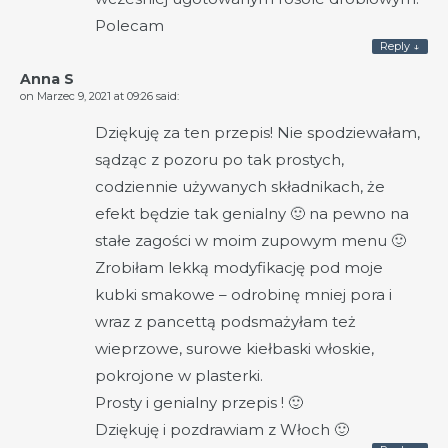
Polecam
Reply
↓
Anna S
on
Marzec 9, 2021 at 09:26
said:
Dziękuję za ten przepis! Nie spodziewałam,
sądząc z pozoru po tak prostych,
codziennie używanych składnikach, że
efekt będzie tak genialny 🙂 na pewno na
stałe zagości w moim zupowym menu 🙂
Zrobiłam lekką modyfikację pod moje
kubki smakowe – odrobinę mniej pora i
wraz z pancettą podsmażyłam też
wieprzowe, surowe kiełbaski włoskie,
pokrojone w plasterki.
Prosty i genialny przepis ! 🙂
Dziękuję i pozdrawiam z Włoch 🙂