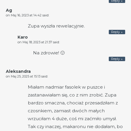
Reply
↓
Ag
on
Maj 16, 2023 at 14:42
said:
Zupa wyszła rewelacyjnie.
Reply
↓
Karo
on
Maj 18, 2023 at 21:37
said:
Na zdrowie! 🙂
Reply
↓
Aleksandra
on
Maj 25, 2025 at 15:13
said:
Miałam nadmiar fasolek w puszce i
zastanawiałam się, co z nim zrobić. Zupa
bardzo smaczna, chociaż przesadziłam z
czosnkiem, zamiast dwóch małych
wrzuciłam 4 duże, coś mi zaćmiło umysł.
Tak czy inaczej, makaronu nie dodałam, bo