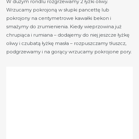
W dużym rondlu rozgrzewamy 2 łyżki oliwy.
Wrzucamy pokrojoną w słupki pancettę lub
pokrojony na centymetrowe kawałki bekon i
smażymy do zrumienienia. Kiedy wieprzowina już
chrupiąca i rumiana – dodajemy do niej jeszcze łyżkę
oliwy i czubatą łyżkę masła – rozpuszczamy tłuszcz,
podgrzewamy i na gorący wrzucamy pokrojone pory.