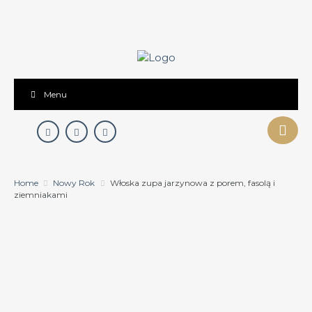
Menu
Home
Nowy Rok
Włoska zupa jarzynowa z porem, fasolą i
ziemniakami