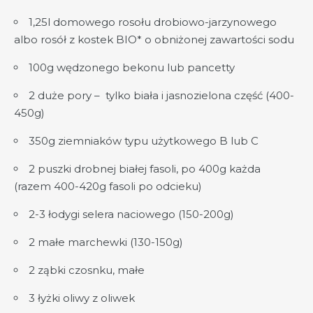
1,25l domowego rosołu drobiowo-jarzynowego
albo rosół z kostek BIO* o obniżonej zawartości sodu
100g wędzonego bekonu lub pancetty
2 duże pory – tylko biała i jasnozielona część (400-
450g)
350g ziemniaków typu użytkowego B lub C
2 puszki drobnej białej fasoli, po 400g każda
(razem 400-420g fasoli po odcieku)
2-3 łodygi selera naciowego (150-200g)
2 małe marchewki (130-150g)
2 ząbki czosnku, małe
3 łyżki oliwy z oliwek