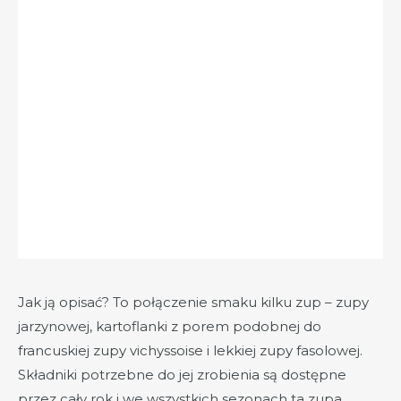
Jak ją opisać? To połączenie smaku kilku zup – zupy
jarzynowej, kartoflanki z porem podobnej do
francuskiej zupy vichyssoise i lekkiej zupy fasolowej.
Składniki potrzebne do jej zrobienia są dostępne
przez cały rok i we wszystkich sezonach ta zupa