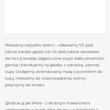
Mieszamy wszystko razem – odławiamy 1/3 (jeśli
lubicie bardzo gęste) lub 1/4 (jeśli lubicie zawiesiste,
ale bez przesady zagęszczone zupy) stałej zawartości
garnka i blendujemy na gładko z odrobiną płynnej
zupy. Dodajemy zblendowaną masę z powrotem do
zupy, mieszamy do rozprowadzenia, solimy i
pieprzymy do smaku.
Zjedzcie ją jak Włosi – z drobnym makaronem
ugotowanym w zupie, albo jak my – z grzankami z