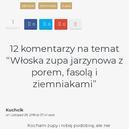
zdrowe
ziemniaki
zupa
1
0
0
0
SHARES
12 komentarzy na temat
“
Włoska zupa jarzynowa z
porem, fasolą i
ziemniakami
”
Kuchcik
on
Listopad 28, 2018 at 07:41
said:
Kocham zupy i robię podobną, ale nie