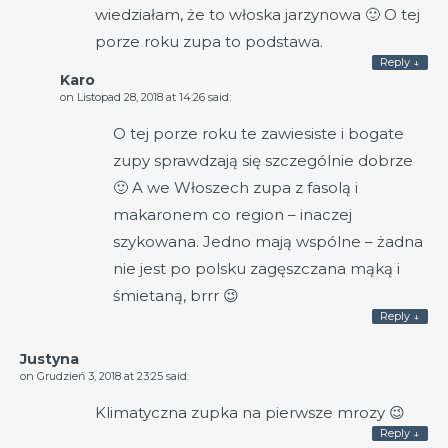
wiedziałam, że to włoska jarzynowa 🙂 O tej
porze roku zupa to podstawa.
Reply
↓
Karo
on
Listopad 28, 2018 at 14:26
said:
O tej porze roku te zawiesiste i bogate
zupy sprawdzają się szczególnie dobrze
🙂 A we Włoszech zupa z fasolą i
makaronem co region – inaczej
szykowana. Jedno mają wspólne – żadna
nie jest po polsku zagęszczana mąką i
śmietaną, brrr 😉
Reply
↓
Justyna
on
Grudzień 3, 2018 at 23:25
said:
Klimatyczna zupka na pierwsze mrozy 😉
Reply
↓