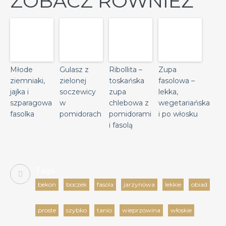
ZOBACZ RÓWNIEŻ
Młode
Gulasz z
Ribollita –
Zupa
ziemniaki,
zielonej
toskańska
fasolowa –
jajka i
soczewicy
zupa
lekka,
szparagowa
w
chlebowa z
wegetariańska
fasolka
pomidorach
pomidorami
i po włosku
i fasolą
Tags
bekon
boczek
fasola
jarzynowa
lekkie
obiad
proste
szybko
tanio
wieprzowina
włoskie