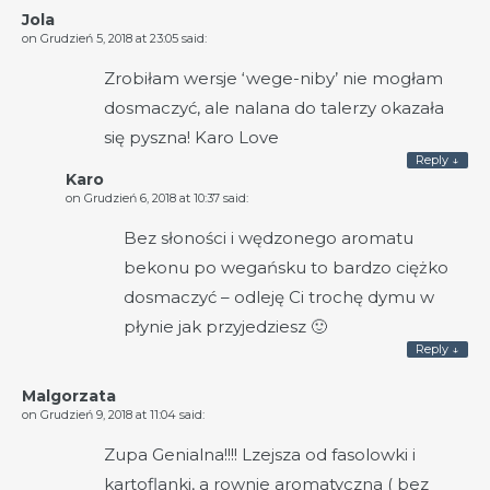
Jola
on
Grudzień 5, 2018 at 23:05
said:
Zrobiłam wersje ‘wege-niby’ nie mogłam
dosmaczyć, ale nalana do talerzy okazała
się pyszna! Karo Love
Reply
↓
Karo
on
Grudzień 6, 2018 at 10:37
said:
Bez słoności i wędzonego aromatu
bekonu po wegańsku to bardzo ciężko
dosmaczyć – odleję Ci trochę dymu w
płynie jak przyjedziesz 🙂
Reply
↓
Malgorzata
on
Grudzień 9, 2018 at 11:04
said:
Zupa Genialna!!!! Lzejsza od fasolowki i
kartoflanki, a rownie aromatyczna ( bez